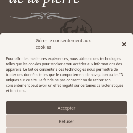
Gérer le consentement aux
cookies
Pour offrir les meilleures expériences, nous utilisons des technologies
telles que les cookies pour stocker et/ou accéder aux informations des
240, route de Bellegarde – 45270 LADON
appareils. Le fait de consentir à ces technologies nous permettra de
courriel :
contact@latelierdelapierre.com
traiter des données telles que le comportement de navigation ou les ID
uniques sur ce site. Le fait de ne pas consentir ou de retirer son
Tél :
02 38 90 50 47
consentement peut avoir un effet négatif sur certaines caractéristiques
et fonctions.
Accepter
Refuser